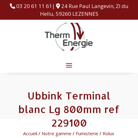
03 20 61 11 61|
24 Rue Paul Langevin, ZI du
Hellu, 59260 LEZENNES
Ubbink Terminal
blanc Lg 800mm ref
229100
Accueil
/
Notre gamme
/
Fumisterie
/
Rolux